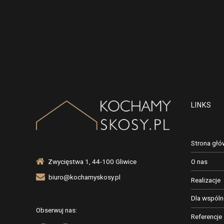
LINKS
Strona gł
O nas
Zwycięstwa 1, 44-100 Gliwice
biuro@kochamyskosy.pl
Realizacje
Dla wspóln
Obserwuj nas:
Referencje