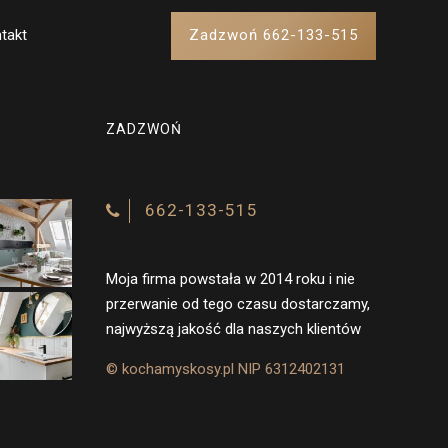
takt
Zadzwoń 662-133-515
ZADZWOŃ
662-133-515
Moja firma powstała w 2014 roku i nie
przerwanie od tego czasu dostarczamy,
najwyższą jakość dla naszych klientów
© kochamyskosy.pl NIP 6312402131