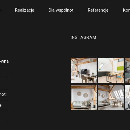
s
Realizacje
Dla wspólnot
Referencje
Kon
INSTAGRAM
łówna
not
e